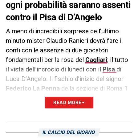
ogni probabilità saranno assenti
contro il Pisa di D’Angelo
A meno di incredibili sorprese dell’ultimo
minuto mister Claudio Ranieri dovrà fare i
conti con le assenze di due giocatori
fondamentali per la rosa del
Cagliari
; il tutto
il vista dell’incrocio di lunedì con il
Pisa
di
Luca D’Angelo. Il fischio d’inizio del signor
Federico La Penna
della sezione di Roma 1
sarà alle ore 18:00.
READ MORE
Quest’oggi
L’Unione Sarda
segnala che con
ogni probabilità saranno costretti al forfait
tanto la punta
Leonardo Pavoletti
quanto il
IL CALCIO DEL GIORNO