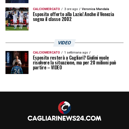
LA PLAYLIST DELLE NOSTRE TOP NEWS
CALCIOMERCATO
3 ore ago
Veronica Mandala
Esposito offerto alla Lazio! Anche il Venezia
sogna il classe 2002
VIDEO
CALCIOMERCATO
1 settimana ago
Esposito resterà a Cagliari? Giulini vuole
risolvere la situazione, ma per 20 milioni può
partire – VIDEO