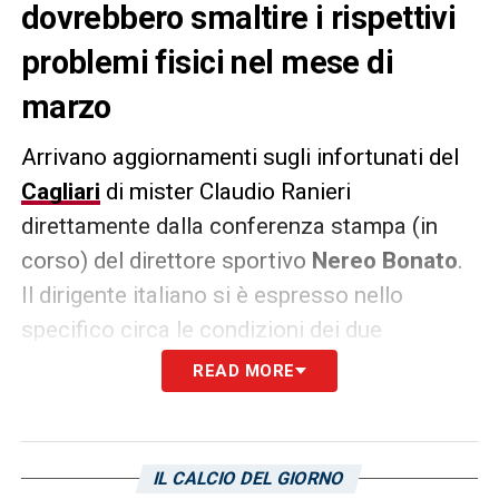
dovrebbero smaltire i rispettivi
problemi fisici nel mese di
marzo
Arrivano aggiornamenti sugli infortunati del
Cagliari
di mister Claudio Ranieri
direttamente dalla conferenza stampa (in
corso) del direttore sportivo
Nereo Bonato
.
Il dirigente italiano si è espresso nello
specifico circa le condizioni dei due
centrocampisti
Nahitan Nandez
e
Nicolas
READ MORE
Viola
, i quali sono alle prese con dei problemi
fisici diversi: l’uruguaiano negli ultmi giorni ha
svolto solo terapie. Il d.s. ha riferito che
per i
IL CALCIO DEL GIORNO