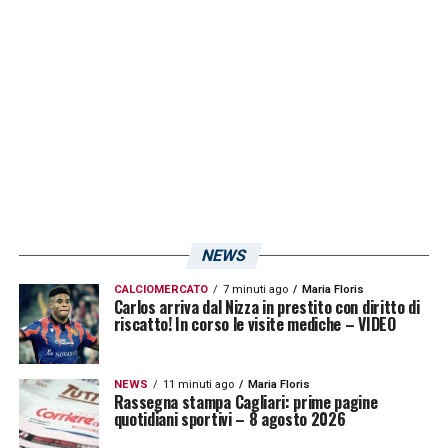
due il ritorno in campo è programmato
direttamente per il mese di marzo
, quando
il tecnico di Testaccio potrà tornare a
disporre di quelle che sono tra le individualità
dal più alto tassi tecnico della rosa rossoblù.
LA PLAYLIST DELLE NOSTRE TOP NEWS
NEWS
CALCIOMERCATO
7 minuti ago
Maria Floris
Carlos arriva dal Nizza in prestito con diritto di
riscatto! In corso le visite mediche – VIDEO
NEWS
11 minuti ago
Maria Floris
Rassegna stampa Cagliari: prime pagine
quotidiani sportivi – 8 agosto 2026