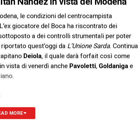
hitan Nandez in vista del Modena
Modena, le condizioni del centrocampista
 L’ex giocatore del Boca ha riscontrato dei
ottoposto a dei controlli strumentali per poter
riportato quest’oggi da
L’Unione Sarda
. Continua
ecapitano
Deiola
, il quale darà forfait così come
in vista di venerdì anche
Pavoletti
,
Goldaniga
e
iano.
S
EAD MORE