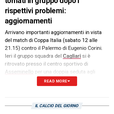
tornati in gruppo dopo i
rispettivi problemi:
aggiornamenti
Arrivano importanti aggiornamenti in vista
del match di Coppa Italia (sabato 12 alle
21.15) contro il Palermo di Eugenio Corini.
Ieri il gruppo squadra del
Cagliari
si è
ritrovato presso il centro sportivo di
Asseminello
per una doppia seduta agli
ordini di mister Claudio Ranieri. Il report
READ MORE
dell’allenamento di ieri, sul sito del club, ci
riporta che
Jakub Jankto
e
Boris Radunovic
sono tornati a svolgere le proprie
IL CALCIO DEL GIORNO
esercitazioni con il gruppo rossoblù. I due