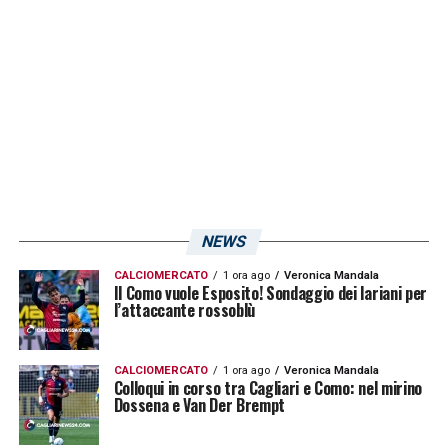
hanno smaltito i rispettivi problemi: un
problema muscolare alla coscia per il
centrocampista, una fastidiosa otite per il
portiere serbo. Discorso diverso per Jacopo
Desogus e Gaston Pereiro.
Il comunicato:
“In gruppo Jankto e Radunovic; lavori
personalizzati per Desogus e Pereiro.
“
NEWS
CALCIOMERCATO
1 ora ago
Veronica Mandala
LA PLAYLIST DELLE NOSTRE TOP NEWS
Il Como vuole Esposito! Sondaggio dei lariani per
l’attaccante rossoblù
CALCIOMERCATO
1 ora ago
Veronica Mandala
Colloqui in corso tra Cagliari e Como: nel mirino
Dossena e Van Der Brempt