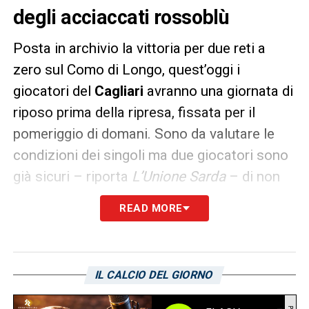
degli acciaccati rossoblù
Posta in archivio la vittoria per due reti a
zero sul Como di Longo, quest’oggi i
giocatori del
Cagliari
avranno una giornata di
riposo prima della ripresa, fissata per il
pomeriggio di domani. Sono da valutare le
condizioni dei singoli ma due giocatori sono
già sicuri – riporta
L’Unione Sarda
– di non
essere arruolabili per la trasferta di
READ MORE
Cittadella: si tratta di
Alessandro Deiola
, alle
prese con il recupero post operatorio, e
Marco Mancosu
, per il quale il rientro
IL CALCIO DEL GIORNO
dovrebbe essere da ex contro la Spal (venedì
27). Sono da valutare le condizioni di
Adam