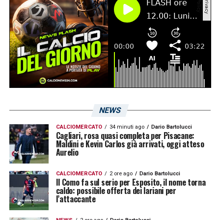
Obert
, affaticamento al soleo, ed
Edoardo
Goldaniga
, fastidio agli adduttori; inoltre il
centrocampista
Nicolas Viola
dovrà
sottoporsi ad accertamenti per il problema
accusato agli adduttori.
LA PLAYLIST DELLE NOSTRE TOP NEWS
NEWS
CALCIOMERCATO
34 minuti ago
Dario Bartolucci
Cagliari, rosa quasi completa per Pisacane:
Maldini e Kevin Carlos già arrivati, oggi atteso
Aurelio
CALCIOMERCATO
2 ore ago
Dario Bartolucci
Il Como fa sul serio per Esposito, il nome torna
caldo: possibile offerta dei lariani per
l’attaccante