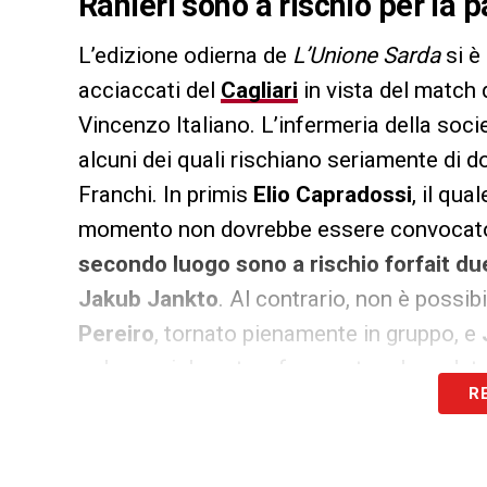
Ranieri sono a rischio per la p
L’edizione odierna de
L’Unione Sarda
si è
acciaccati del
Cagliari
in vista del match 
Vincenzo Italiano. L’infermeria della soci
alcuni dei quali rischiano seriamente di do
Franchi. In primis
Elio Capradossi
, il qu
momento non dovrebbe essere convocato a
secondo luogo sono a rischio forfait due
Jakub Jankto
. Al contrario, non è possi
Pereiro
, tornato pienamente in gruppo, e
solo parzialmente a frequentare le sedute
R
portranno fornire elementi aggiuntivi circa
Toscana.