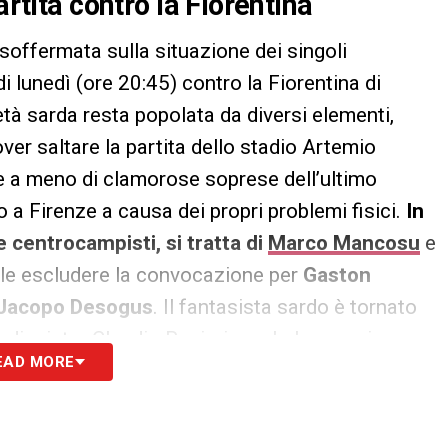
artita contro la Fiorentina
 soffermata sulla situazione dei singoli
di lunedì (ore 20:45) contro la Fiorentina di
età sarda resta popolata da diversi elementi,
ver saltare la partita dello stadio Artemio
ale a meno di clamorose soprese dell’ultimo
 Firenze a causa dei propri problemi fisici.
In
 centrocampisti, si tratta di
Marco Mancosu
e
bile escludere la convocazione per
Gaston
Jacopo Desogus
. Il fantasista sardo è tornato
 di mister Claudio Ranieri e solo le prossime
EAD MORE
 le sue possibilità di partire con la squadra in