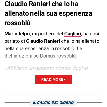
Claudio Ranieri che lo ha
allenato nella sua esperienza
rossoblù
Mario Ielpo
, ex portiere del
Cagliari
, ha così
parlato di
Claudio Ranieri
che lo ha allenato
nella sua esperienza in rossoblù. Le
dichiarazioni su Domus rossoblù:
«Abbiamo un rapporto ottimo. Oggi lo
considero un fratello maggiore. Quando
READ MORE
giocavo era l’allenatore e quindi le relazioni
erano diverse, lui è una gran persona. Oggi
che non ho più nessun nesso con il mondo
IL CALCIO DEL GIORNO
del calcio posso dire serenamente e