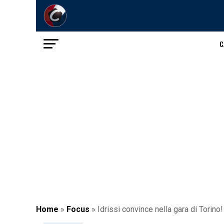
C
Home
»
Focus
»
Idrissi convince nella gara di Torino!