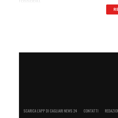
rossoblù.
R
Cagliari e giovani,
Idrissi
simbolo 
Il percorso di
Idrissi
affonda le radici nel s
costruito passo dopo passo la propria iden
grazie a tanto lavoro, il classe 2005 rapp
perseguita dal club sardo.
La crescita di Riyad Idrissi continua sott
Pisacane e dei tifosi: il futuro sulla fa
più il suo nome.
LEGGI ANCORA:
Kilicsoy, l’agente Pasto
stanno aiutando. Chiusa una bella ope
SCARICA L’APP DI CAGLIARI NEWS 24
CONTATTI
REDAZIO