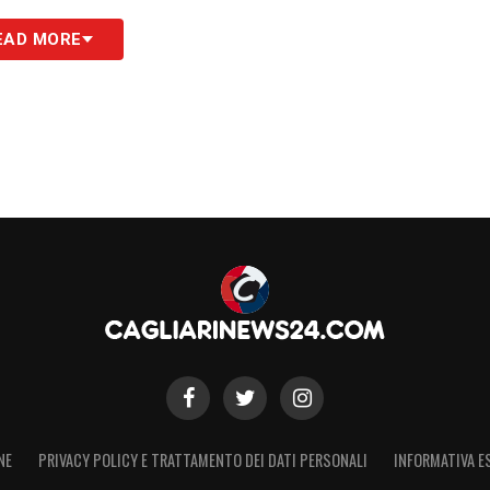
EAD MORE
di un percorso virtuoso
ettore giovanile del Cagliari, dove il laterale ha
tità calcistica. Arrivato fino alla prima squadra
resenta oggi uno dei simboli della linea verde
o gli occhi attenti dello staff tecnico di Fabio
scia sinistra rossoblù potrebbe parlare sempre
rello: «Ha il DNA del campione. A Cagliari lo
razione»
NE
PRIVACY POLICY E TRATTAMENTO DEI DATI PERSONALI
INFORMATIVA E