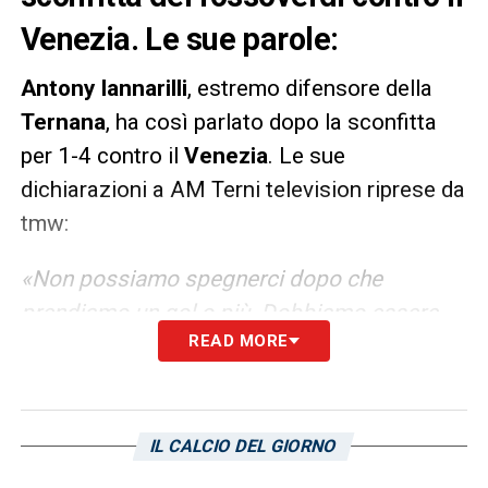
Venezia. Le sue parole:
Antony Iannarilli
, estremo difensore della
Ternana
, ha così parlato dopo la sconfitta
per 1-4 contro il
Venezia
. Le sue
dichiarazioni a AM Terni television riprese da
tmw:
«Non possiamo spegnerci dopo che
prendiamo un gol o più. Dobbiamo essere
READ MORE
più lucidi a capire che se perdiamo 2-0 è
finita. Le parole oggi sono poche, abbiamo
fatto una brutta partita, dovevamo fare
meglio, da domani testa bassa e pensiamo
IL CALCIO DEL GIORNO
al Cagliari»