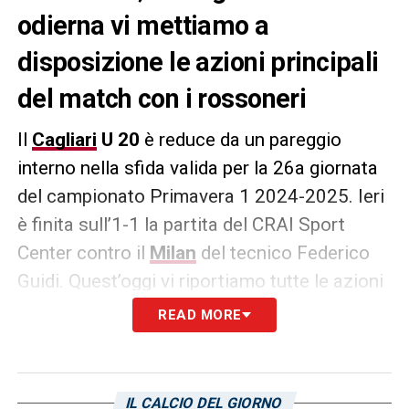
odierna vi mettiamo a
disposizione le azioni principali
del match con i rossoneri
Il
Cagliari
U 20
è reduce da un pareggio
interno nella sfida valida per la 26a giornata
del campionato Primavera 1 2024-2025. Ieri
è finita sull’1-1 la partita del CRAI Sport
Center contro il
Milan
del tecnico Federico
Guidi. Quest’oggi vi riportiamo tutte le azioni
più importanti del match dei ragazzi di Fabio
READ MORE
Pisacane.
Gli highlights:
IL CALCIO DEL GIORNO