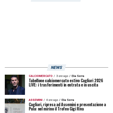
NEWS
CALCIOMERCATO
3 ore ago
Elia Serra
Tabellone calciomercato estivo Cagliari 2026
LA PLAYLIST DELLE NOSTRE TOP NEWS
LIVE: i trasferimenti in entrata e in uscita
ASSEMINI
4 ore ago
Elia Serra
Cagliari, ripresa ad Assemini e presentazione a
Pula: nel mirino il Trofeo Gigi Riva