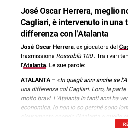
José Oscar Herrera, meglio n
Cagliari, è intervenuto in una
differenza con l’Atalanta
José Oscar Herrera
, ex giocatore del
Cag
trasmissione
Rossoblù 100
. Tra i vari t
l’
Atalanta
. Le sue parole:
ATALANTA
– «
In quegli anni anche se l’A
una differenza col Cagliari. Loro, la part
molto bravi. L’Atalanta in tanti anni ha v
economica. Io non lo so perché sono lon
sicuramente spende l’Atalanta e quello c
R