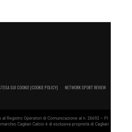
STESA SUI COOKIE (COOKIE POLICY)
NETWORK SPORT REVIEW
o al Registro Operatori di Comunicazione al n. 26692 – PI
marchio Cagliari Calcio è di esclusiva proprietà di Cagliari