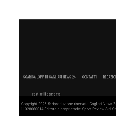
SCARICA L’APP DI CAGLIARI NEWS 24
CONTATTI
REDAZIO
gestisci il consenso
Copyright 2026 © riproduzione riservata Cagliari News 24
11028660014 Editore e proprietario: Sport Review S.r.l Sito