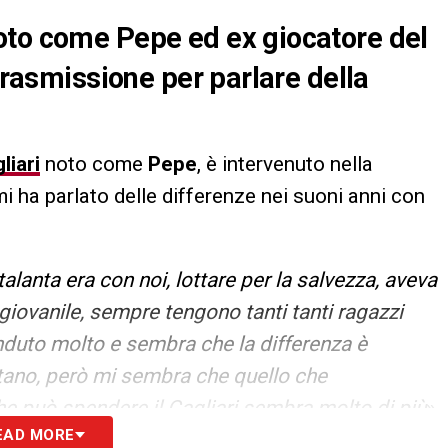
oto come Pepe ed ex giocatore del
 trasmissione per parlare della
liari
noto come
Pepe
, è intervenuto nella
emi ha parlato delle differenze nei suoni anni con
talanta era con noi, lottare per la salvezza, aveva
e giovanile, sempre tengono tanti tanti ragazzi
enduto molto e sembra che la differenza è
tano, però mi sembra che quello che
he può spendere il Cagliari sembra molto di più
».
EAD MORE