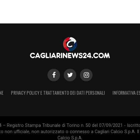
NE
PRIVACY POLICY E TRATTAMENTO DEI DATI PERSONALI
INFORMATIVA E
 – Registro Stampa Tribunale di Torino n. 50 del 07/09/2021 - Iscritt
 non ufficiale, non autorizzato o connesso a Cagliari Calcio S.p.A. Il 
Calcio S.p.A.