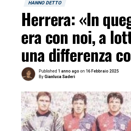
HANNO DETTO
Herrera: «In queg
era con noi, a lot
una differenza co
Published
1 anno ago
on
16 Febbraio 2025
By
Gianluca Saderi