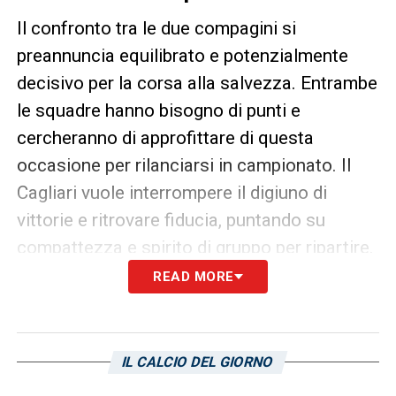
Il confronto tra le due compagini si
preannuncia equilibrato e potenzialmente
decisivo per la corsa alla salvezza. Entrambe
le squadre hanno bisogno di punti e
cercheranno di approfittare di questa
occasione per rilanciarsi in campionato. Il
Cagliari vuole interrompere il digiuno di
vittorie e ritrovare fiducia, puntando su
compattezza e spirito di gruppo per ripartire.
READ MORE
IL CALENDARIO DELLA SERIE A 2025/26
LA PLAYLIST DELLE NOSTRE TOP NEWS
IL CALCIO DEL GIORNO