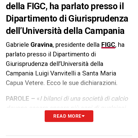
della FIGC, ha parlato presso il
Dipartimento di Giurisprudenza
dell’Università della Campania
Gabriele
Gravina
, presidente della
FIGC
, ha
parlato presso il Dipartimento di
Giurisprudenza dell’Università della
Campania Luigi Vanvitelli a Santa Maria
Capua Vetere. Ecco le sue dichiarazioni.
PAROLE –
«
I bilanci di una società di calcio
devono essere ancora più sani di qualsiasi
READ MORE
società. L’etica e le regole sono un aspetto
fondamentale. L’economia deve tenere in
considerazione il mondo del calcio, è un