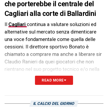
che porterebbe il centrale del
Cagliari alla corte di Ballardini
Il
Cagliari
continua a valutare soluzioni ed
alternative sul mercato senza dimenticare
una voce fondamentale come quella delle
cessioni. Il direttore sportivo Bonato è
chiamato a comprare ma anche a liberare sir
Claudio Ranieri da quei giocatori che non
rientrano nel suo progetto tecnico e/o nella
sua idea di gioco. Uno di questi potrebbe
READ MORE
essere
Edoardo Goldaniga
, centrale
difensivo che piace alla Cremonese di Davide
Ballardini – come riportato da
La Gazzetta
IL CALCIO DEL GIORNO
dello Sport
. Per il centrale milanese di valuta