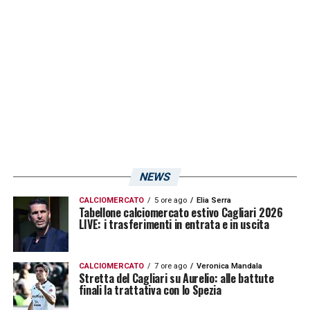
la possibilità di imbastire uno scambio; i
rossoblù hanno fatto delle considerazioni
circa
Bianchetti
e
Chiriches
nelle scorse
settimane ed ora dovranno decidere su chi
puntare. Un fatto è certo, il centrale difensivo
classe ’93 è in uscita dalla Sardegna in
questa sessione invernale di calciomercato.
NEWS
LA PLAYLIST DELLE NOSTRE TOP NEWS
CALCIOMERCATO
5 ore ago
Elia Serra
Tabellone calciomercato estivo Cagliari 2026
LIVE: i trasferimenti in entrata e in uscita
CALCIOMERCATO
7 ore ago
Veronica Mandala
Stretta del Cagliari su Aurelio: alle battute
finali la trattativa con lo Spezia