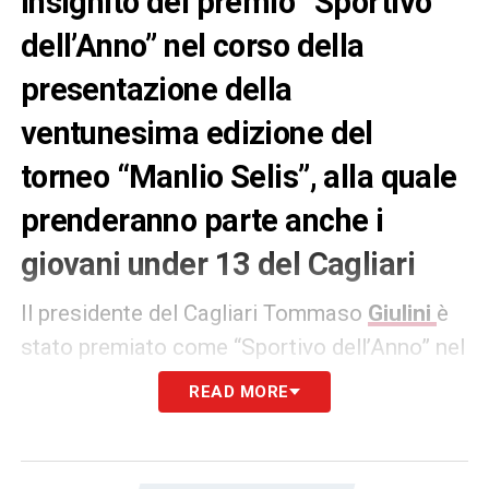
insignito del premio “Sportivo
dell’Anno” nel corso della
presentazione della
ventunesima edizione del
torneo “Manlio Selis”, alla quale
prenderanno parte anche i
giovani under 13 del Cagliari
Il presidente del Cagliari Tommaso
Giulini
è
stato premiato come “Sportivo dell’Anno” nel
corso della presentazione della ventunesima
READ MORE
edizione del “Manlio Selis”, prestigioso
torneo giovanile riservato agli under 13. Il
patron isolano, si legge nella motivazione, «
i
n