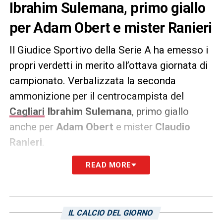
Ibrahim Sulemana, primo giallo
per Adam Obert e mister Ranieri
Il Giudice Sportivo della Serie A ha emesso i
propri verdetti in merito all’ottava giornata di
campionato. Verbalizzata la seconda
ammonizione per il centrocampista del
Cagliari
Ibrahim
Sulemana
, primo giallo
anche per
Adam Obert
e mister
Claudio
Ranieri
.
READ MORE
LA PLAYLIST DELLE NOSTRE TOP NEWS
IL CALCIO DEL GIORNO