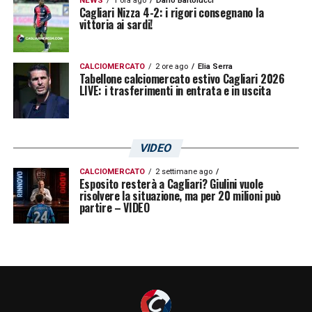
NEWS
1 ora ago
Dario Bartolucci
Cagliari Nizza 4-2: i rigori consegnano la
vittoria ai sardi!
CALCIOMERCATO
2 ore ago
Elia Serra
Tabellone calciomercato estivo Cagliari 2026
LIVE: i trasferimenti in entrata e in uscita
VIDEO
CALCIOMERCATO
2 settimane ago
Esposito resterà a Cagliari? Giulini vuole
risolvere la situazione, ma per 20 milioni può
partire – VIDEO