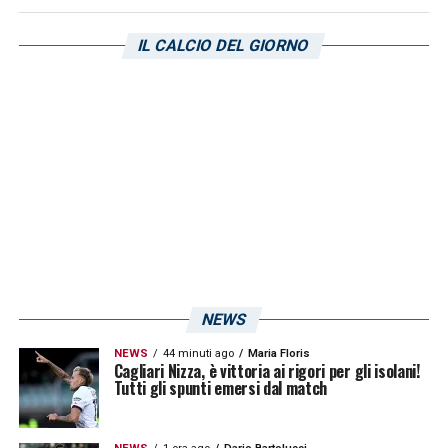
AMMONIZIONE – SECONDA SANZIONE –
IL CALCIO DEL GIORNO
VIOLA Benito Nicolas (Cagliari)”
.
LA PLAYLIST DELLE NOSTRE TOP NEWS
NEWS
NEWS
44 minuti ago
Maria Floris
Cagliari Nizza, è vittoria ai rigori per gli isolani!
Tutti gli spunti emersi dal match