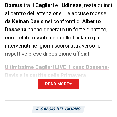
Domus
tra il
Cagliari
e l’
Udinese
, resta quindi
al centro dell’attenzione. Le accuse mosse
da
Keinan Davis
nei confronti di
Alberto
Dossena
hanno generato un forte dibattito,
con il club rossoblù e quello friulano già
intervenuti nei giorni scorsi attraverso le
rispettive prese di posizione ufficiali.
Ultimissime Cagliari LIVE: il caso Dossena-
Davis e la partita della Primavera
READ MORE
Cagliari Udinese, nuove verifiche su
testimonianze e materiale audio
video
IL CALCIO DEL GIORNO