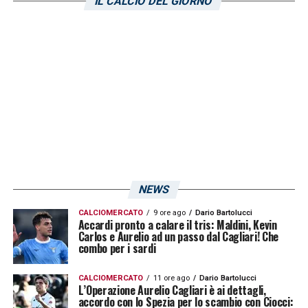
IL CALCIO DEL GIORNO
Lamin Fadera
(
Como
)
Diego Ghilardi
(
Verona
)
Matteo Marianucci
(
Empoli
)
Fikayo Tomori
(
Milan
)
Samuele Ricci
(
Torino
)
Bryan Cristante
(
Roma
)
Moise Kean
(
Fiorentina
)
NEWS
LA PLAYLIST DELLE NOSTRE TOP NEWS
CALCIOMERCATO
9 ore ago
Dario Bartolucci
Accardi pronto a calare il tris: Maldini, Kevin
Carlos e Aurelio ad un passo dal Cagliari! Che
combo per i sardi
CALCIOMERCATO
11 ore ago
Dario Bartolucci
L’Operazione Aurelio Cagliari è ai dettagli,
accordo con lo Spezia per lo scambio con Ciocci: