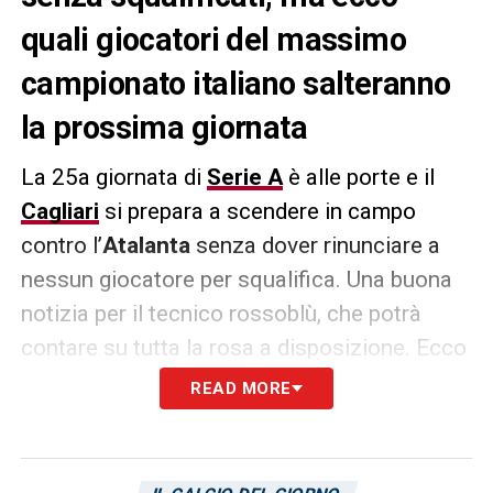
quali giocatori del massimo
campionato italiano salteranno
la prossima giornata
La 25a giornata di
Serie A
è alle porte e il
Cagliari
si prepara a scendere in campo
contro l’
Atalanta
senza dover rinunciare a
nessun giocatore per squalifica. Una buona
notizia per il tecnico rossoblù, che potrà
contare su tutta la rosa a disposizione. Ecco
invece i calciatori che il Giudice Sportivo ha
READ MORE
fermato per la prossima giornata di
campionato, a causa squalifica: