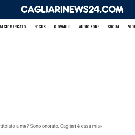
ALCIOMERCATO
FOCUS
GIOVANILI
AUDIO ZONE
SOCIAL
VID
ntitolato a me? Sono onorato, Cagliari è casa mia»