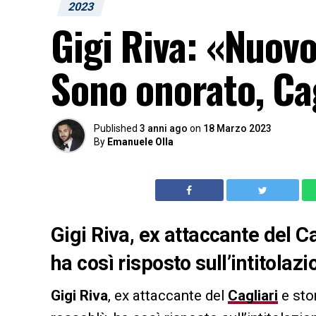
2023
Gigi Riva: «Nuovo
Sono onorato, Ca
Published
3 anni ago
on
18 Marzo 2023
By
Emanuele Olla
Gigi Riva, ex attaccante del Ca
ha così risposto sull’intitola
Gigi Riva
, ex attaccante del
Cagliari
e sto