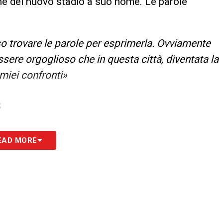
one del nuovo stadio a suo nome. Le parole
o trovare le parole per esprimerla. Ovviamente
ssere orgoglioso che in questa città, diventata la
 miei confronti»
S
EAD MORE