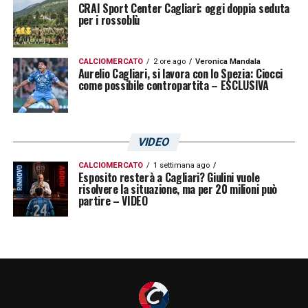
questo momento sono soddisfatto della
CRAI Sport Center Cagliari: oggi doppia seduta
per i rossoblù
Nazionale Italiana»
.
CALCIOMERCATO
2 ore ago
Veronica Mandala
LA PLAYLIST DELLE NOSTRE TOP NEWS
Aurelio Cagliari, si lavora con lo Spezia: Ciocci
come possibile contropartita – ESCLUSIVA
VIDEO
CALCIOMERCATO
1 settimana ago
Esposito resterà a Cagliari? Giulini vuole
risolvere la situazione, ma per 20 milioni può
partire – VIDEO