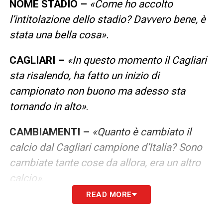
NOME STADIO –
«Come ho accolto
l’intitolazione dello stadio? Davvero bene, è
stata una bella cosa».
CAGLIARI –
«In questo momento il Cagliari
sta risalendo, ha fatto un inizio di
campionato non buono ma adesso sta
tornando in alto»
.
CAMBIAMENTI –
«Quanto è cambiato il
calcio dal Cagliari campione d’Italia? Sono
cambiate tante cose da allora, era un altro
calcio»
.
READ MORE
RICORDI –
«Ricordo una partita in
particolare. A Torino con la Juventus quando