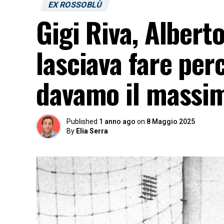
EX ROSSOBLÙ
Gigi Riva, Albert
lasciava fare pe
davamo il massi
Published
1 anno ago
on
8 Maggio 2025
By
Elia Serra