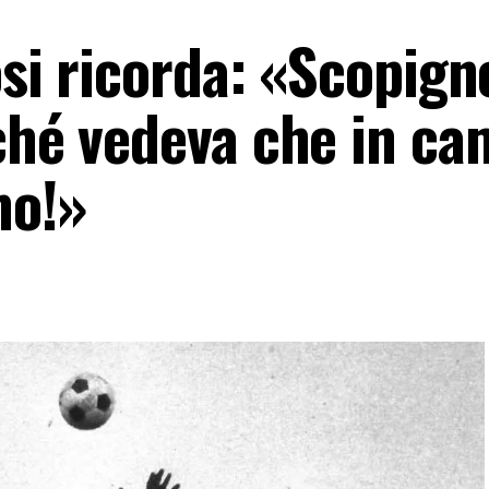
osi ricorda: «Scopign
rché vedeva che in c
mo!»