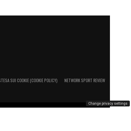
STESA SUI COOKIE (COOKIE POLICY)
NETWORK SPORT REVIEW
Change privacy settings
o al Registro Operatori di Comunicazione al n. 26692 – PI
marchio Cagliari Calcio è di esclusiva proprietà di Cagliari