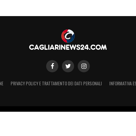
NE
PRIVACY POLICY E TRATTAMENTO DEI DATI PERSONALI
INFORMATIVA E
 – Registro Stampa Tribunale di Torino n. 50 del 07/09/2021 - Iscritt
 non ufficiale, non autorizzato o connesso a Cagliari Calcio S.p.A. Il 
Calcio S.p.A.