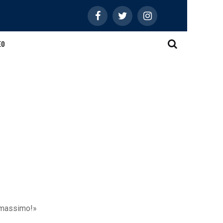
EO
l massimo!»