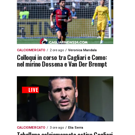
CALCIOMERCATO
2 ore ago
Veronica Mandala
Colloqui in corso tra Cagliari e Como:
nel mirino Dossena e Van Der Brempt
CALCIOMERCATO
3 ore ago
Elia Serra
Tabellone calciomercato estivo Cagliari