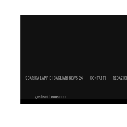
SCARICA L’APP DI CAGLIARI NEWS 24
CONTATTI
REDAZIO
gestisci il consenso
Copyright 2026 © riproduzione riservata Cagliari News 24
11028660014 Editore e proprietario: Sport Review S.r.l Sito