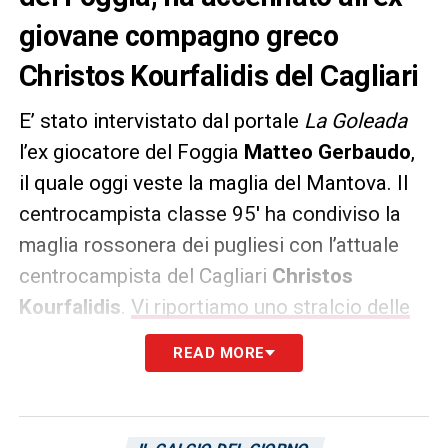
giovane compagno greco
Christos Kourfalidis del Cagliari
E’ stato intervistato dal portale
La Goleada
l’ex giocatore del Foggia
Matteo Gerbaudo
,
il quale oggi veste la maglia del Mantova. Il
centrocampista classe 95′ ha condiviso la
maglia rossonera dei pugliesi con l’attuale
centrocampista del Cagliari
Christos
Kourfalidis
.
Vi riportiamo uno stralcio delle
sue dichiarazioni:
READ MORE
«Ex compagni che senti? Con Viscomi,
Cittadino e Tortori, quelli con cui avevo