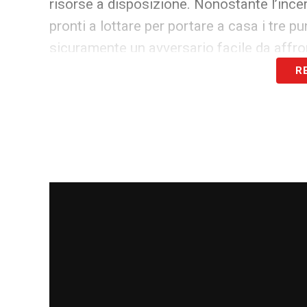
risorse a disposizione. Nonostante l’ince
pronti a lottare per portare a casa i tre pu
sicuramente un avversario facile da affro
R
LEGGI ANCHE:
Nicolussi Caviglia Cagliar
ragazzo! Il punto
QUOTE GENOA CAGLIARI
– Dopo il pareg
di Pisacane sono chiamati ai tre punti in 
La quota
OVER 0.5 (almeno un gol nel 
Goldbet
grazie alla super quota
maggior