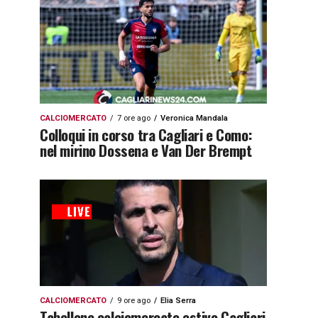
CALCIOMERCATO
7 ore ago
Veronica Mandala
Colloqui in corso tra Cagliari e Como:
nel mirino Dossena e Van Der Brempt
CALCIOMERCATO
9 ore ago
Elia Serra
Tabellone calciomercato estivo Cagliari