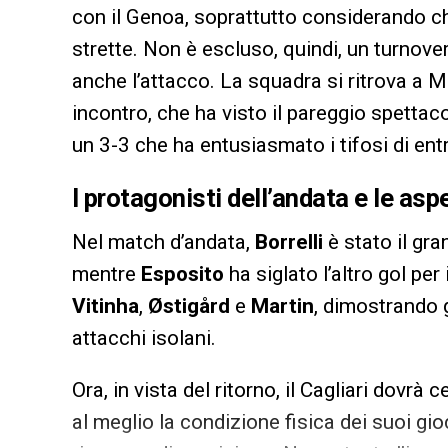
con il Genoa, soprattutto considerando ch
strette. Non è escluso, quindi, un turnove
anche l’attacco. La squadra si ritrova a 
incontro, che ha visto il pareggio spetta
un 3-3 che ha entusiasmato i tifosi di en
I protagonisti dell’andata e le aspe
Nel match d’andata,
Borrelli
è stato il gr
mentre
Esposito
ha siglato l’altro gol per
Vitinha
,
Østigård
e
Martin
, dimostrando 
attacchi isolani.
Ora, in vista del ritorno, il Cagliari dovr
al meglio la condizione fisica dei suoi gio