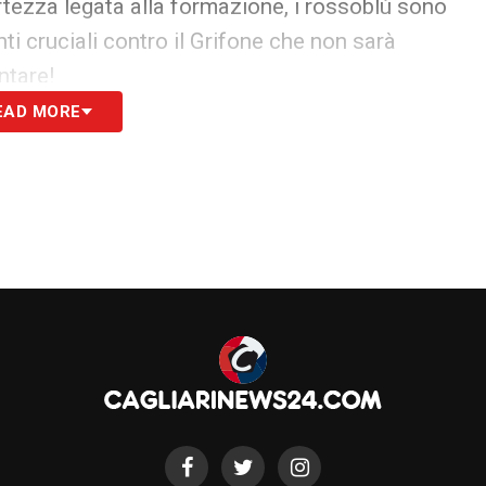
rtezza legata alla formazione, i rossoblù sono
nti cruciali contro il Grifone che non sarà
ntare!
EAD MORE
i, il club isolano si muove con decisione per il
gio in trasferta contro la Cremonese, gli uomini
questo scontro diretto con il Genoa di De Rossi.
match)
è data a 6.00 su Lottomatica
e
ata
offerta ai nuovi clienti tramite link.