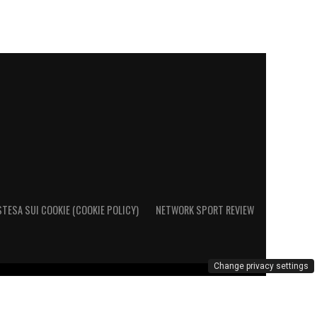
STESA SUI COOKIE (COOKIE POLICY)
NETWORK SPORT REVIEW
Change privacy settings
o al Registro Operatori di Comunicazione al n. 26692 – PI
marchio Cagliari Calcio è di esclusiva proprietà di Cagliari