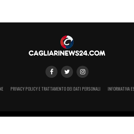
tanta sofferenza (o forse proprio per la tanta
enoa
, macinando in totale oltre 102 chilometri,
corso di più per tutta la partita sono state le due
km). Un dato da cui ripartire in vista della gara di
S
NE
PRIVACY POLICY E TRATTAMENTO DEI DATI PERSONALI
INFORMATIVA E
 – Registro Stampa Tribunale di Torino n. 50 del 07/09/2021 - Iscritt
 non ufficiale, non autorizzato o connesso a Cagliari Calcio S.p.A. Il 
Calcio S.p.A.