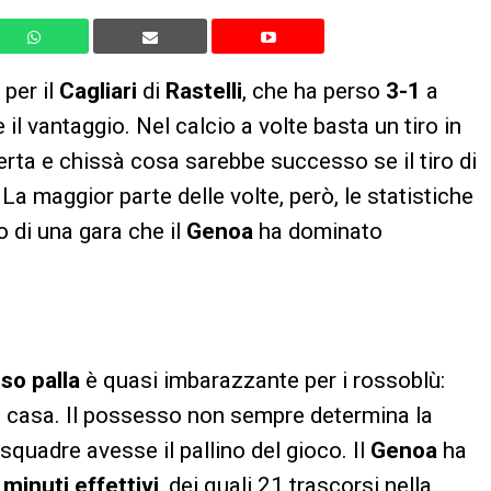
 per il
Cagliari
di
Rastelli
, che ha perso
3-1
a
l vantaggio. Nel calcio a volte basta un tiro in
erta e chissà cosa sarebbe successo se il tiro di
La maggior parte delle volte, però, le statistiche
to di una gara che il
Genoa
ha dominato
.
so palla
è quasi imbarazzante per i rossoblù:
i casa. Il possesso non sempre determina la
squadre avesse il pallino del gioco. Il
Genoa
ha
 minuti effettivi
, dei quali 21 trascorsi nella