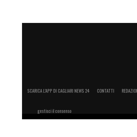
MA IL CAGLIARI CORRE –
Nonostante la 
sofferenza), il
Cagliari
ha corso più del
G
contro i 98 del Genoa. I giocatori ad aver 
mezzali
Ionita
(11,4 km) e
Padoin
(11,03 
domenica contro la Roma al Sant’Elia.
LA PLAYLIST DELLE NOSTRE TOP NEW
SCARICA L’APP DI CAGLIARI NEWS 24
CONTATTI
REDAZIO
gestisci il consenso
Copyright 2026 © riproduzione riservata Cagliari News 24
11028660014 Editore e proprietario: Sport Review S.r.l Sito