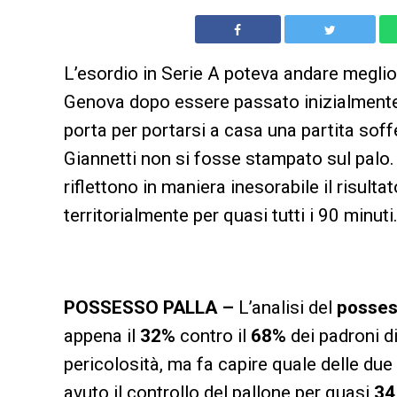
L’esordio in Serie A poteva andare meglio
Genova dopo essere passato inizialmente i
porta per portarsi a casa una partita soff
Giannetti non si fosse stampato sul palo. 
riflettono in maniera inesorabile il risulta
territorialmente per quasi tutti i 90 minuti
POSSESSO PALLA –
L’analisi del
posses
appena il
32%
contro il
68%
dei padroni d
pericolosità, ma fa capire quale delle due 
avuto il controllo del pallone per quasi
34