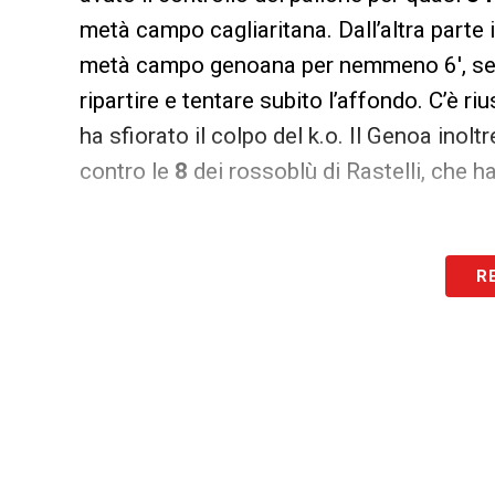
metà campo cagliaritana. Dall’altra parte i
metà campo genoana per nemmeno 6′, segn
ripartire e tentare subito l’affondo. C’è ri
ha sfiorato il colpo del k.o. Il Genoa inol
contro le
8
dei rossoblù di Rastelli, che h
R
TIRI IN PORTA –
Altro dato significativo è
hanno tirato
18 volte
verso la porta di St
sono riusciti a segnare. Il
Cagliari
ha inve
ma solo il colpo di testa di Borriello ha 