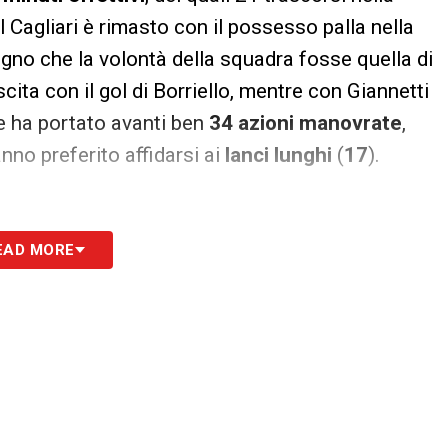
l Cagliari è rimasto con il possesso palla nella
o che la volontà della squadra fosse quella di
uscita con il gol di Borriello, mentre con Giannetti
tre ha portato avanti ben
34 azioni manovrate
,
anno preferito affidarsi ai
lanci lunghi
(
17
).
EAD MORE
 quello dei tiri in porta. I giocatori di Juric
orari:
7
volte hanno centrato lo specchio,
3
volte
ce tirato solo
4 volte
e sempre nello specchio,
battuto Lamanna.