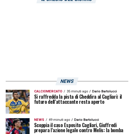
fondamentale, perché parliamo di stile e
qualità della vita, sviluppo della propria
personalità e mezzo di espressione. Vivo
all’interno di questo mondo da sempre e io
stesso, da senatore, firmai un disegno di
legge che andava in questa direzione. Spero
che con questa scelta epocale il nostro
Paese possa garantire ancora di più il diritto
NEWS
a svolgere attività motoria e di poterla fare in
luoghi sicuri, garantendo soprattutto ai più
CALCIOMERCATO
35 minuti ago
Dario Bartolucci
Si raffredda la pista di Cheddira al Cagliari: il
piccoli una vera cultura sportiva
futuro dell’attaccante resta aperto
»
LA PLAYLIST DELLE NOSTRE TOP NEWS
NEWS
49 minuti ago
Dario Bartolucci
Scoppia il caso Esposito Cagliari, Giuffredi
prepara l’azione legale contro Melis: la bomba