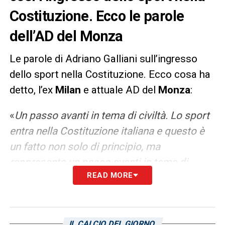
Costituzione. Ecco le parole
dell’AD del Monza
Le parole di Adriano Galliani sull’ingresso
dello sport nella Costituzione. Ecco cosa ha
detto, l’ex
Milan
e attuale AD del
Monza
:
«
Un passo avanti in tema di civiltà. Lo sport
entra nella Costituzione italiana e questo è
un fatto non solo di principio, ma
rappresenta un passo avanti in tema di
READ MORE
civiltà. Questo vuol dire riconoscere i milioni
di italiani e di italiane che praticano attività
fisica a vario titolo. Inserire il ruolo
imprescindibile dello sport nella Carta è
IL CALCIO DEL GIORNO