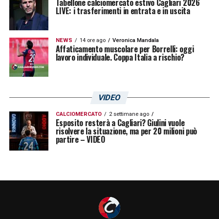
Tabellone calciomercato estivo Cagliari 2026
LIVE: i trasferimenti in entrata e in uscita
squadra allenata dal tecnico Davide Nicola!
NEWS
14 ore ago
Veronica Mandala
LA PLAYLIST DELLE NOSTRE TOP NEWS
Affaticamento muscolare per Borrelli: oggi
lavoro individuale. Coppa Italia a rischio?
VIDEO
CALCIOMERCATO
2 settimane ago
Esposito resterà a Cagliari? Giulini vuole
risolvere la situazione, ma per 20 milioni può
partire – VIDEO