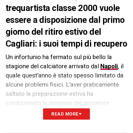
trequartista classe 2000 vuole
essere a disposizione dal primo
giorno del ritiro estivo del
Cagliari: i suoi tempi di recupero
Un infortunio ha fermato sul più bello la
stagione del calciatore arrivato dal
Napoli
, il
quale quest’anno è stato spesso limitato da
alcune problemi fisici. L’aver praticamente
saltato la preparazione estiva ha
condizionato la stagione del giocatore
classe 2000
Gianluca Gaetano
! Il
READ MORE
trequartista del
Cagliari
è finito sotto i ferri
per risolvere un problema al ginocchio che si