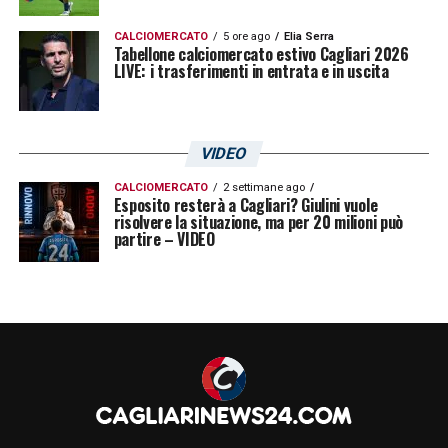
giocata diversa.
CALCIOMERCATO
5 ore ago
Elia Serra
Tabellone calciomercato estivo Cagliari 2026
LIVE: i trasferimenti in entrata e in uscita
Il dato dei
4 assist
conferma anche la sua
utilità come rifinitore, non soltanto come
finalizzatore. Il gol contro la
Roma
, però,
VIDEO
resta il manifesto della sua esperienza
CALCIOMERCATO
2 settimane ago
rossoblù: una rete pesante, concreta, arrivata
Esposito resterà a Cagliari? Giulini vuole
risolvere la situazione, ma per 20 milioni può
nel finale e capace di spostare il risultato.
partire – VIDEO
LA PLAYLIST DELLE NOSTRE TOP NEWS