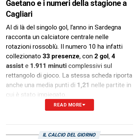
Gaetano e i numeri della stagione a
Cagliari
Al di là del singolo gol, l’anno in Sardegna
racconta un calciatore centrale nelle
rotazioni rossoblù. Il numero 10 ha infatti
collezionato
33 presenze
, con
2 gol
,
4
assist
e
1.911 minuti
complessivi sul
rettangolo di gioco. La stessa scheda riporta
anche una media punti di
1,21
nelle partite in
cui è stato impiegato.
READ MORE
Sono dati che restituiscono bene il suo peso
nella stagione:
Gaetano
non è stato soltanto
un giocatore da fiammata, ma un elemento
IL CALCIO DEL GIORNO