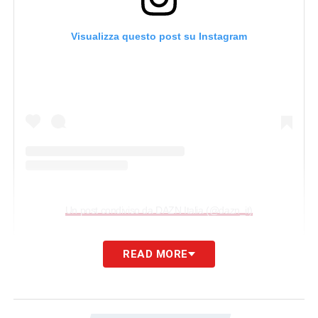
Visualizza questo post su Instagram
Un post condiviso da DAZN Italia (@dazn_it)
READ MORE
LEGGI ANCHE:
Infortunio Mina, il Cagliari
lavora per il rientro del difensore: ecco
cosa filtra in vista della sfida col Pisa