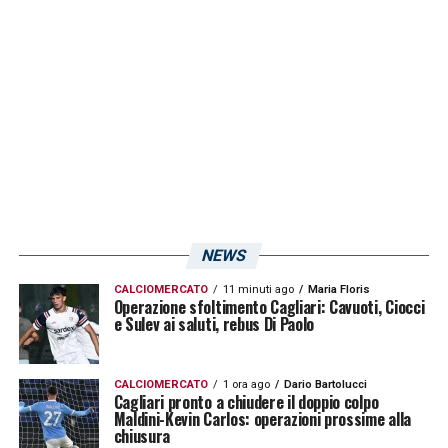
abbiamo costruito la base sulla quale
modellare
»
LA PLAYLIST DELLE NOSTRE TOP NEWS
NEWS
CALCIOMERCATO
11 minuti ago
Maria Floris
Operazione sfoltimento Cagliari: Cavuoti, Ciocci
e Sulev ai saluti, rebus Di Paolo
CALCIOMERCATO
1 ora ago
Dario Bartolucci
Cagliari pronto a chiudere il doppio colpo
Maldini-Kevin Carlos: operazioni prossime alla
chiusura