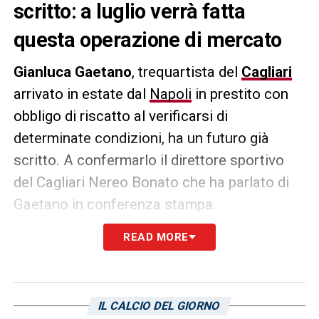
scritto: a luglio verrà fatta
questa operazione di mercato
Gianluca Gaetano
, trequartista del
Cagliari
arrivato in estate dal
Napoli
in prestito con
obbligo di riscatto al verificarsi di
determinate condizioni, ha un futuro già
scritto. A confermarlo il direttore sportivo
del Cagliari Nereo Bonato che ha parlato di
Gaetano in conferenza stampa.
READ MORE
GAETANO
– «
Gaetano rimarrà al Cagliari, ha
già maturato le condizioni per il riscatto.
Raggiungendo l’obiettivo poi potremmo
capire cosa fare nelle varie situazioni, ora
IL CALCIO DEL GIORNO