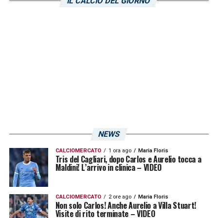
IL CALCIO DEL GIORNO
I dettagli sul futuro di Gaetano
A confermare l’imminente chiusura
dell’affare è l’esperto di calciomercato
Alfredo Pedullà
, che tramite il suo profilo
ufficiale su
X
ha lanciato gli ultimi
aggiornamenti. Secondo la fonte, mancano
ormai soltanto i dettagli burocratici per
formalizzare il passaggio del centrocampista
in nerazzurro.
NEWS
CALCIOMERCATO
1 ora ago
Maria Floris
Le visite mediche
Tris del Cagliari, dopo Carlos e Aurelio tocca a
Maldini! L’arrivo in clinica – VIDEO
La tabella di marcia è già serrata. I due club
vogliono accelerare per evitare inserimenti
CALCIOMERCATO
2 ore ago
Maria Floris
Non solo Carlos! Anche Aurelio a Villa Stuart!
dell’ultimo minuto da parte di altre
Visite di rito terminate – VIDEO