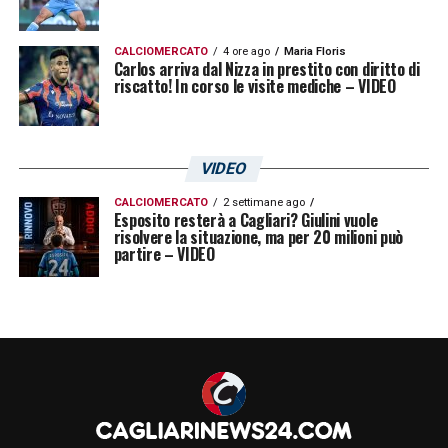
concorrenti. L’obiettivo comune è definire
tutto nelle prossime ore, così da
CALCIOMERCATO
4 ore ago
Maria Floris
Carlos arriva dal Nizza in prestito con diritto di
programmare le visite mediche del classe
riscatto! In corso le visite mediche – VIDEO
2000 tra domenica e lunedì, sancendo
ufficialmente l’inizio della sua nuova
avventura orobica.
VIDEO
CALCIOMERCATO
2 settimane ago
Esposito resterà a Cagliari? Giulini vuole
LA PLAYLIST DELLE NOSTRE TOP NEWS
risolvere la situazione, ma per 20 milioni può
partire – VIDEO