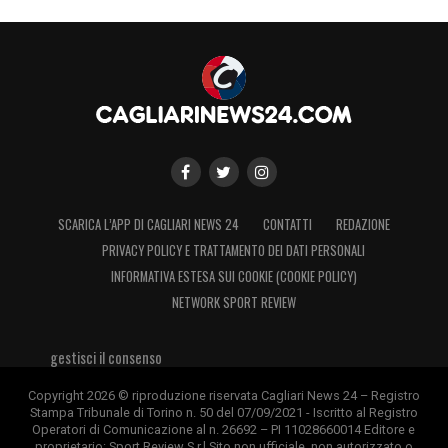
che hanno visto protagonisti calciatori del
calibro di
Palestra
,
Piccoli
,
Adopo
e
Zortea
.
SCARICA L’APP DI CAGLIARI NEWS 24
CONTATTI
REDAZIONE
PRIVACY POLICY E TRATTAMENTO DEI DATI PERSONALI
INFORMATIVA ESTESA SUI COOKIE (COOKIE POLICY)
NETWORK SPORT REVIEW
gestisci il consenso
Copyright 2026 © riproduzione riservata Cagliari News 24 – Registro
Stampa Tribunale di Torino n. 50 del 07/09/2021 - Iscritto al Registro
Operatori di Comunicazione al n. 26692 – PI 11028660014 Editore e
proprietario: Sport Review S.r.l Sito non ufficiale, non autorizzato o