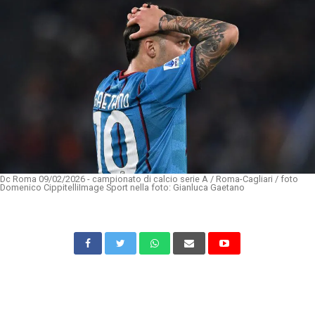
Dc Roma 09/02/2026 - campionato di calcio serie A / Roma-Cagliari / foto
Domenico CippitelliImage Sport nella foto: Gianluca Gaetano