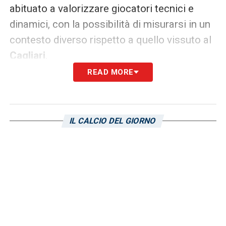
abituato a valorizzare giocatori tecnici e
dinamici, con la possibilità di misurarsi in un
contesto diverso rispetto a quello vissuto al
Cagliari
.
READ MORE
Le cifre dell’affare riportare da
Fabrizio
Romano
sono di 12 milioni di euro fissi più 1
o 2 milioni di bonus che verranno
IL CALCIO DEL GIORNO
eventualmente versati nelle casse dei sardi.
Si tratta quindi di una trattativa prossima
all’ufficialità.
Gaetano ad un passo dalla fumata
bianca
In casa
Cagliari
si attende ora la definizione