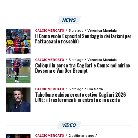
degli ultimi dettagli. La società rossoblù
segue l’evoluzione della trattativa,
NEWS
consapevole che l’uscita di
Gaetano
aprirà
CALCIOMERCATO
5 ore ago
Veronica Mandala
Il Como vuole Esposito! Sondaggio dei lariani per
nuovi ragionamenti anche sul mercato in
l’attaccante rossoblù
entrata. La mediana dovrà essere
completata e la dirigenza sarà chiamata a
CALCIOMERCATO
5 ore ago
Veronica Mandala
Colloqui in corso tra Cagliari e Como: nel mirino
individuare un profilo capace di compensare
Dossena e Van Der Brempt
la perdita del centrocampista.
CALCIOMERCATO
6 ore ago
Elia Serra
La sensazione è che la fumata bianca possa
Tabellone calciomercato estivo Cagliari 2026
LIVE: i trasferimenti in entrata e in uscita
arrivare a breve. L’intesa sull’ingaggio è stata
raggiunta, i bonus restano l’ultimo nodo da
sciogliere e l’
Atalanta
è pronta ad accogliere
VIDEO
Gianluca Gaetano
. Per il club sardo, invece,
CALCIOMERCATO
2 settimane ago