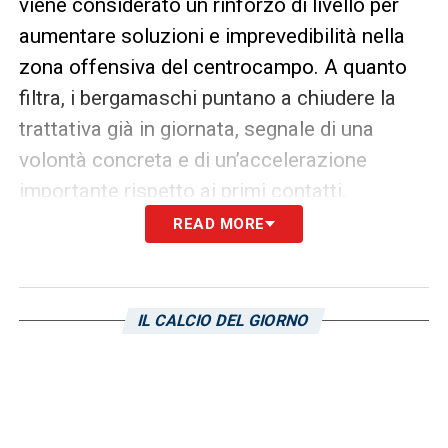
viene considerato un rinforzo di livello per
aumentare soluzioni e imprevedibilità nella
zona offensiva del centrocampo. A quanto
filtra, i bergamaschi puntano a chiudere la
trattativa già in giornata, segnale di una
volontà concreta e di un’accelerazione
importante rispetto ai primi contatti.
READ MORE
Il
Cagliari
, dal canto suo, non intende fare
sconti importanti. La valutazione fissata dal
club rossoblù per
Gaetano
si aggira intorno
IL CALCIO DEL GIORNO
ai 20 milioni di euro. Una cifra significativa,
che conferma il valore attribuito dalla
società sarda al centrocampista.
Il presidente
Tommaso Giulini
considera il