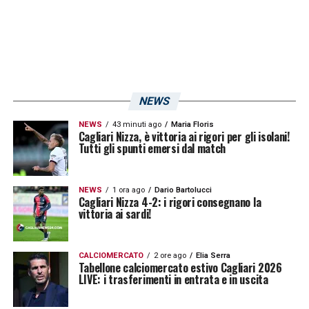
giocatore un patrimonio tecnico ed
economico del club, motivo per cui
l’eventuale cessione dovrà avvenire soltanto
alle condizioni ritenute adeguate.
L’Atalanta,
NEWS
di proprietà della famiglia Percassi,
sarebbe però pronta ad avvicinarsi alla
NEWS
43 minuti ago
Maria Floris
Cagliari Nizza, è vittoria ai rigori per gli isolani!
Tutti gli spunti emersi dal match
richiesta del Cagliari per provare a
sbloccare l’affare.
NEWS
1 ora ago
Dario Bartolucci
Cagliari Nizza 4-2: i rigori consegnano la
Gaetano Atalanta, trattativa in fase
vittoria ai sardi!
decisiva
CALCIOMERCATO
2 ore ago
Elia Serra
La giornata può dunque diventare
Tabellone calciomercato estivo Cagliari 2026
LIVE: i trasferimenti in entrata e in uscita
determinante per il futuro di
Gaetano
.
L’
Atalanta
spinge,
Sarri
attende un rinforzo