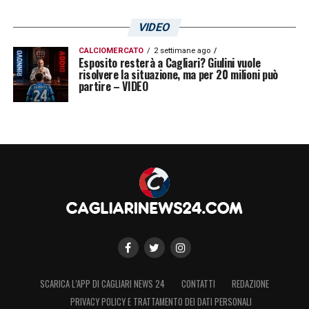
gradito e il
Cagliari
valuta la possibilità di
VIDEO
incassare una cifra importante da reinvestire
CALCIOMERCATO
2 settimane ago
sul mercato.
Esposito resterà a Cagliari? Giulini vuole
risolvere la situazione, ma per 20 milioni può
partire – VIDEO
La trattativa resta da seguire con grande
attenzione, perché l’interesse bergamasco
sembra ormai entrato in una fase concreta.
Per il
Cagliari
sarebbe una cessione pesante
dal punto di vista tecnico, ma anche
un’operazione capace di dare nuove risorse
alla campagna acquisti rossoblù.
LA PLAYLIST DELLE NOSTRE TOP NEWS
SCARICA L’APP DI CAGLIARI NEWS 24
CONTATTI
REDAZIONE
PRIVACY POLICY E TRATTAMENTO DEI DATI PERSONALI