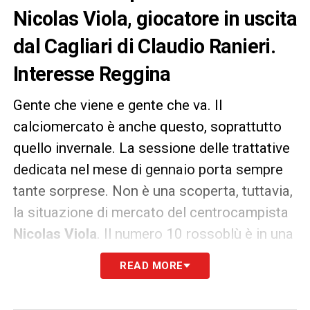
Nicolas Viola, giocatore in uscita
dal Cagliari di Claudio Ranieri.
Interesse Reggina
Gente che viene e gente che va. Il
calciomercato è anche questo, soprattutto
quello invernale. La sessione delle trattative
dedicata nel mese di gennaio porta sempre
tante sorprese. Non è una scoperta, tuttavia,
la situazione di mercato del centrocampista
Nicolas Viola
. Il numero 10 rossoblù è in una
posizione di bilico al
Cagliari
. Dopo l’esonero
READ MORE
di
Fabio Liverani
, ormai non più allenatore
del club isolano, la posizione di Viola in