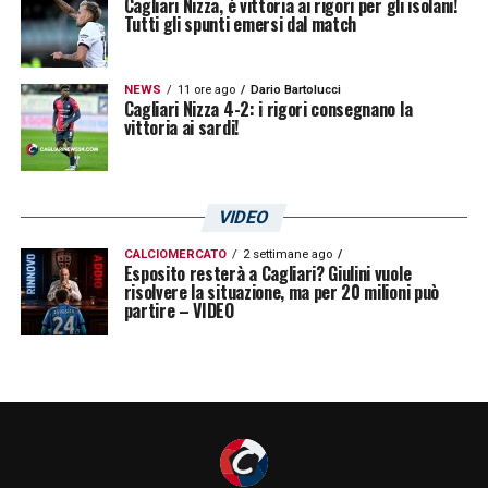
Cagliari Nizza, è vittoria ai rigori per gli isolani!
Tutti gli spunti emersi dal match
nelle giovanili e i quattro anni in prima
squadra. Tuttavia, per il momento non è stata
NEWS
11 ore ago
Dario Bartolucci
avviata alcuna trattativa. Tutto
dipenderà da
Cagliari Nizza 4-2: i rigori consegnano la
vittoria ai sardi!
un fattore
in particolare, ovvero gli
esuberi
di Inzaghi. Se qualcuno uscirà dal reparto di
centrocampo, allora gli interessamenti della
VIDEO
Reggina per Viola potrebbero farsi più
CALCIOMERCATO
2 settimane ago
concreti.
Esposito resterà a Cagliari? Giulini vuole
risolvere la situazione, ma per 20 milioni può
partire – VIDEO
LA PLAYLIST DELLE NOSTRE TOP NEWS