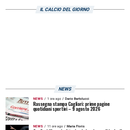
squadra non è più saldissima. Tuttavia, nulla
IL CALCIO DEL GIORNO
è segnato. Il nuovo allenatore rossoblù
Claudio Ranieri
(presentato nella frenetica
giornata di ieri all’Unipol Domus) farà le sue
valutazioni in settimana su chi potrà far
parte della sua rosa in merito alla rincorsa
del Cagliari alla Serie A. Al momento Viola ha
gli occhi di un club di Serie B puntati
addosso. Si tratta della
Reggina
di
Filippo
Inzaghi
, seconda classificata nel
NEWS
campionato di Serie B. Secondo quanto
NEWS
1 ora ago
Dario Bartolucci
riportato da
Alfredo Pedullà
, il
Rassegna stampa Cagliari: prime pagine
quotidiani sportivi – 9 agosto 2026
centrocampista è
apprezzato
in casa
amaranto e
piace
eccome. Quello di Viola
NEWS
11 ore ago
Maria Floris
sarebbe un ritorno a casa dopo l’esperienza