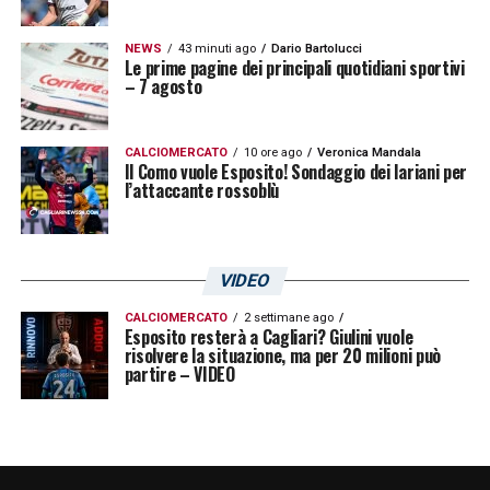
fondamentale per un giovane talento che
vuole affermarsi. La formula del
NEWS
43 minuti ago
Dario Bartolucci
Le prime pagine dei principali quotidiani sportivi
trasferimento,
probabilmente un prestito
– 7 agosto
secco
, gli permetterebbe di tornare a Cagliari
più forte e maturo. Le prossime settimane
CALCIOMERCATO
10 ore ago
Veronica Mandala
Il Como vuole Esposito! Sondaggio dei lariani per
saranno decisive per capire se Alessandro
l’attaccante rossoblù
Vinciguerra
lascerà temporaneamente la
Sardegna per un’avventura in B o se
VIDEO
continuerà la sua crescita in casa.
CALCIOMERCATO
2 settimane ago
Esposito resterà a Cagliari? Giulini vuole
LA PLAYLIST DELLE NOSTRE TOP NEWS
risolvere la situazione, ma per 20 milioni può
partire – VIDEO