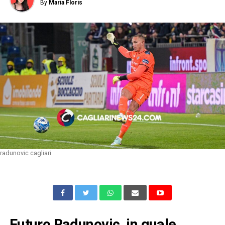
By
Maria Floris
radunovic cagliari
Futuro Radunovic, in quale