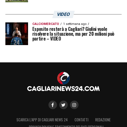
VIDEO
CALCIOMERCATO
1 settimana ago
Esposito resterà a Cagliari? Giulini vuole
risolvere la situazione, ma per 20 milioni può
partire – VIDEO
SCARICA L’APP DI CAGLIARI NEWS 24
CONTATTI
REDAZIONE