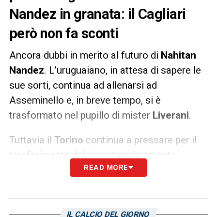
Nandez in granata: il Cagliari
però non fa sconti
Ancora dubbi in merito al futuro di
Nahitan
Nandez
. L’uruguaiano, in attesa di sapere le
sue sorti, continua ad allenarsi ad
Asseminello e, in breve tempo, si è
trasformato nel pupillo di mister
Liverani
.
Tuttavia il
Torino
continua a pressare per il
trasferimento del giocatore in granata.
READ MORE
Manca ancora il nulla osta da parte del
Cagliari
che – come ricorda
L’Unione Sarda
– non è disposto a fare sconti. Si parla
dunque solo di cessioni a titolo definitivo
IL CALCIO DEL GIORNO