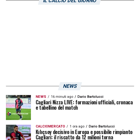
IL CALCIO DEL GIORNO
Millico e potrebbero rappresentare una delle
sue prossime destinazioni: si tratta di
Perugia e Venezia.
LA PLAYLIST DELLE NOSTRE TOP NEWS
NEWS
NEWS
16 minuti ago
Dario Bartolucci
Cagliari Nizza LIVE: formazioni ufficiali, cronaca
e tabellino del match
CALCIOMERCATO
1 ora ago
Dario Bartolucci
Kılıçsoy decisivo in Europa e possibile rimpianto
Cagliari: il riscatto da 12 milioni torna