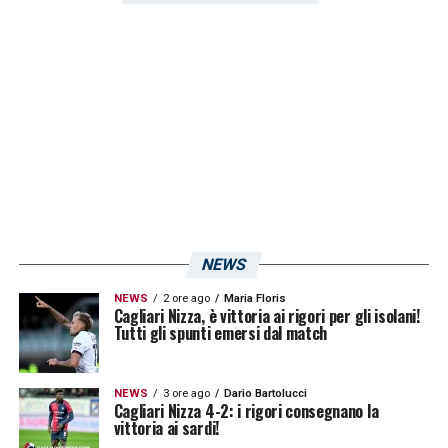
NEWS
NEWS
2 ore ago
Maria Floris
Cagliari Nizza, è vittoria ai rigori per gli isolani!
Tutti gli spunti emersi dal match
NEWS
3 ore ago
Dario Bartolucci
Cagliari Nizza 4-2: i rigori consegnano la
vittoria ai sardi!