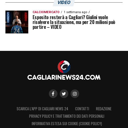
VIDEO
CALCIOMERCATO
1 settimana ago
Esposito resterà a Cagliari? Giulini vuole
risolvere la situazione, ma per 20 milioni può
partire – VIDEO
SCARICA L’APP DI CAGLIARI NEWS 24
CONTATTI
REDAZIONE
PRIVACY POLICY E TRATTAMENTO DEI DATI PERSONALI
INFORMATIVA ESTESA SUI COOKIE (COOKIE POLICY)