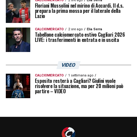
CALCIOMERCATO
2 ore ago
Elia Serra
Floriani Mussolini nel mirino di Accardi. Il d.s.
prepara la prima mossa per il laterale della
Lazio
CALCIOMERCATO
2 ore ago
Elia Serra
Tabellone calciomercato estivo Cagliari 2026
LIVE: i trasferimenti in entrata e in uscita
VIDEO
CALCIOMERCATO
1 settimana ago
Esposito resterà a Cagliari? Giulini vuole
risolvere la situazione, ma per 20 milioni può
partire – VIDEO