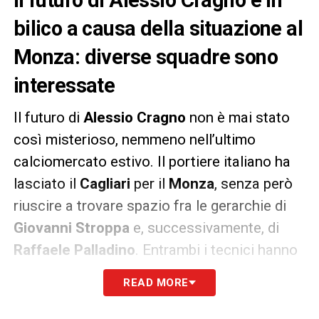
bilico a causa della situazione al
Monza: diverse squadre sono
interessate
Il futuro di
Alessio Cragno
non è mai stato
così misterioso, nemmeno nell’ultimo
calciomercato estivo. Il portiere italiano ha
lasciato il
Cagliari
per il
Monza
, senza però
riuscire a trovare spazio fra le gerarchie di
Giovanni Stroppa
e, successivamente, di
Raffaele Palladino
. Entrambi i tecnici hanno
preferito l’ex
Inter Michele Di Gregorio
,
READ MORE
portiere titolare anche nella cavalcata verso
la Serie A dei brianzoli. Secondo quanto