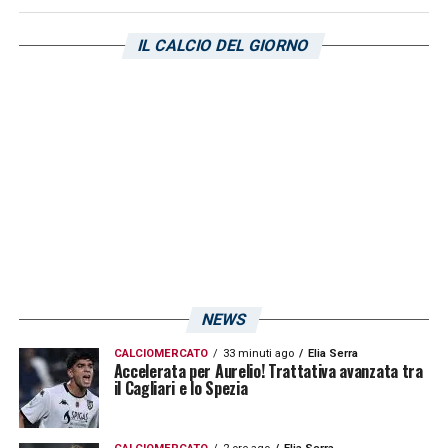
riprotato da
Tuttosport
, soo diverse le
IL CALCIO DEL GIORNO
opzioni di Cragno: per lui si parla del
Milan
,
della Fiorentina, del
Napoli
(in caso di
partenza di
Salvatore Sirigu
) e persino di un
inaspettato ritorno del classe ’94 al Cagliari.
LA PLAYLIST DELLE NOSTRE TOP NEWS
NEWS
CALCIOMERCATO
33 minuti ago
Elia Serra
Accelerata per Aurelio! Trattativa avanzata tra
il Cagliari e lo Spezia