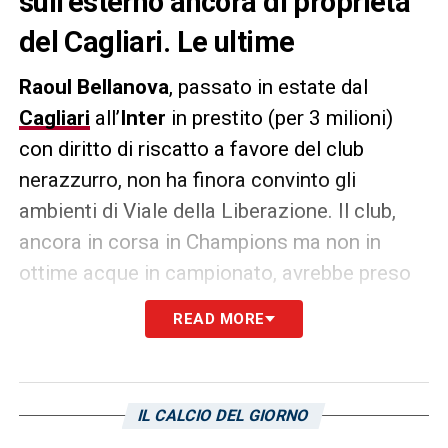
sull’esterno ancora di proprietà
del Cagliari. Le ultime
Raoul Bellanova
, passato in estate dal
Cagliari
all’
Inter
in prestito (per 3 milioni)
con diritto di riscatto a favore del club
nerazzurro, non ha finora convinto gli
ambienti di Viale della Liberazione. Il club,
ancora in corsa in Champions ma non in
ottime acque in campionato, avrebbe preso
la sua decisione definitiva riguardo il
futuro
READ MORE
di Bellanova
:
nonostante l’investimento di
tre milioni fatto in estate, il giocatore non
sarà riscattato e tornerà così al Cagliari
IL CALCIO DEL GIORNO
nella prossima stagione.
Lo riporta La