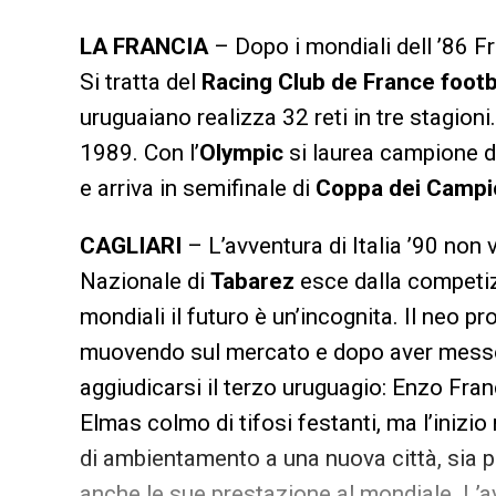
LA FRANCIA
– Dopo i mondiali dell ’86 Fr
Si tratta del
Racing Club de France footb
uruguaiano realizza 32 reti in tre stagioni
1989. Con l’
Olympic
si laurea campione d
e arriva in semifinale di
Coppa dei Campi
CAGLIARI
– L’avventura di Italia ’90 non 
Nazionale di
Tabarez
esce dalla competizio
mondiali il futuro è un’incognita. Il neo 
muovendo sul mercato e dopo aver messo
aggiudicarsi il terzo uruguagio: Enzo Fran
Elmas colmo di tifosi festanti, ma l’inizio n
di ambientamento a una nuova città, sia p
anche le sue prestazione al mondiale. L’