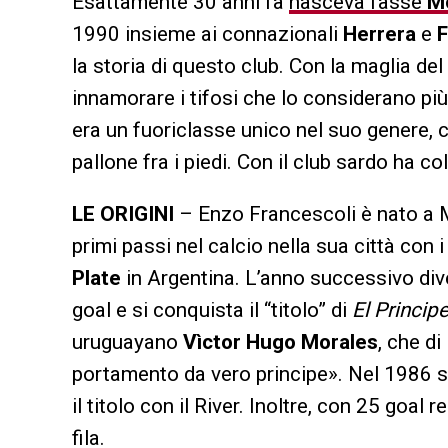
Esattamente 30 anni fa
nasceva l’asse
Mo
1990 insieme ai connazionali
Herrera
e
la storia di questo club. Con la maglia del 
innamorare i tifosi che lo considerano più
era un fuoriclasse unico nel suo genere, 
pallone fra i piedi. Con il club sardo ha c
LE ORIGINI
– Enzo Francescoli è nato a 
primi passi nel calcio nella sua città con 
Plate
in Argentina. L’anno successivo di
goal e si conquista il “titolo” di
El Princip
uruguayano
Vìctor Hugo Morales
, che d
portamento da vero principe». Nel 1986 s
il titolo con il River. Inoltre, con 25 goal
fila.