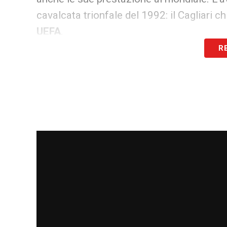
cavalcata trionfale del 1992: il Cagliari c
UEFA
.
R
TORINO
– Nella stagione successiva Fran
con il presidente
Cellino
. Il suo futuro è 
partite realizzando 5 goal. La sua avventur
tornare a
Buenos Aires
nel suo River.
RIVER PLATE ATTO SECONDO
– L’aria 
Con la maglia dei biancorossi conquista a
Libertadores
. Decide di appendere gli sca
36 anni. Il 1° agosto 1999 ha giocato la pa
maglia del River contro il Peñarol.
LA CELESTE
– Con la maglia dell’Uruguay