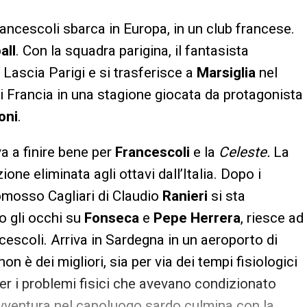
ancescoli sbarca in Europa, in un club francese.
all
. Con la squadra parigina, il fantasista
. Lascia Parigi e si trasferisce a
Marsiglia
nel
i Francia in una stagione giocata da protagonista
oni
.
va a finire bene per
Francescoli
e la
Celeste.
La
ne eliminata agli ottavi dall’Italia. Dopo i
promosso Cagliari di Claudio
Ranieri
si sta
 gli occhi su
Fonseca
e
Pepe Herrera
, riesce ad
cescoli. Arriva in Sardegna in un aeroporto di
on è dei migliori, sia per via dei tempi fisiologici
er i problemi fisici che avevano condizionato
avventura nel capoluogo sardo culmina con la