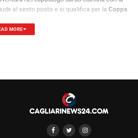
hiude al sesto posto e si qualifica per la
Coppa
EAD MORE
cescoli deve lasciare Cagliari per le divergenze
a
Torino
, sponda granata. Con il toro gioca 34
a italiana termina nel 94′: saluta Torino per
del Sudamerica gli regala una nuova giovinezza.
ltri 4 campionati argentine e nel 1996 la
Copa
rpini al chiodo nel dicembre del 1997, all’età di
rtita di addio al calcio al
Monumental
con la
 Francescoli ha partecipato a due mondiali: