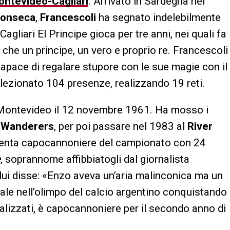
ntevideo-Cagliari
. Arrivato in Sardegna nel
Fonseca
,
Francescoli
ha segnato indelebilmente
Cagliari El Principe gioca per tre anni, nei quali fa
 che un principe, un vero e proprio re. Francescoli
capace di regalare stupore con le sue magie con il
ollezionato 104 presenze, realizzando 19 reti.
Montevideo il 12 novembre 1961. Ha mosso i
i
Wanderers
, per poi passare nel 1983 al
River
venta capocannoniere del campionato con 24
e
, soprannome affibbiatogli dal giornalista
i lui disse: «Enzo aveva un’aria malinconica ma un
ale nell’olimpo del calcio argentino conquistando
 realizzati, è capocannoniere per il secondo anno di