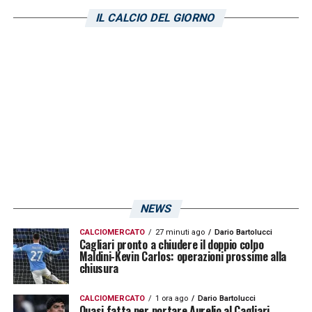
che la squadra campana non ha bisogno di
IL CALCIO DEL GIORNO
fare.
LA PLAYLIST DELLE NOSTRE TOP NEWS
NEWS
CALCIOMERCATO
27 minuti ago
Dario Bartolucci
Cagliari pronto a chiudere il doppio colpo
Maldini-Kevin Carlos: operazioni prossime alla
chiusura
CALCIOMERCATO
1 ora ago
Dario Bartolucci
Quasi fatta per portare Aurelio al Cagliari,