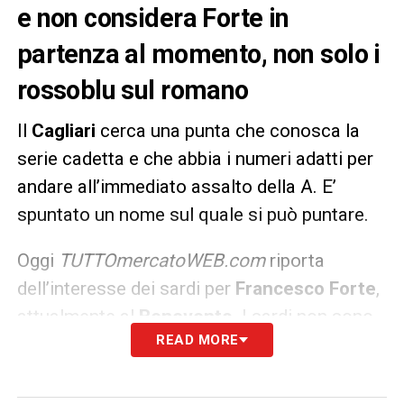
e non considera Forte in
partenza al momento, non solo i
rossoblu sul romano
Il
Cagliari
cerca una punta che conosca la
serie cadetta e che abbia i numeri adatti per
andare all’immediato assalto della A. E’
spuntato un nome sul quale si può puntare.
Oggi
TUTTOmercatoWEB.com
riporta
dell’interesse dei sardi per
Francesco Forte
,
attualmente al
Benevento
. I sardi non sono
READ MORE
gli unici su di lui dato il sondaggio fatto dal
Parma
ma, a quanto si sa al momento,
Caserta
ha posto il veto ad una cessione