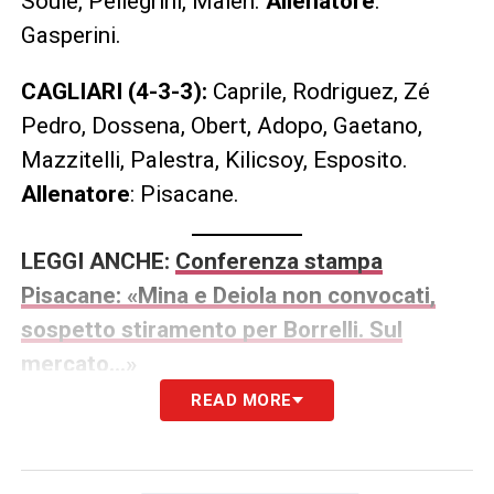
Soule, Pellegrini, Malen.
Allenatore
:
Gasperini.
CAGLIARI (4-3-3):
Caprile, Rodriguez, Zé
Pedro, Dossena, Obert, Adopo, Gaetano,
Mazzitelli, Palestra, Kilicsoy, Esposito.
Allenatore
: Pisacane.
LEGGI ANCHE:
Conferenza stampa
Pisacane: «Mina e Deiola non convocati,
sospetto stiramento per Borrelli. Sul
mercato…»
READ MORE
LA PLAYLIST DELLE NOSTRE TOP NEWS