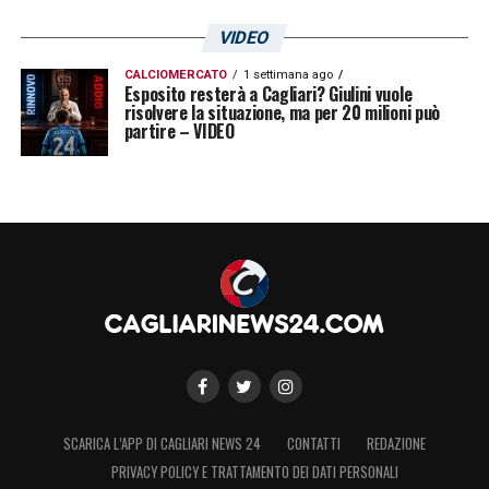
VIDEO
CALCIOMERCATO
1 settimana ago
Esposito resterà a Cagliari? Giulini vuole
risolvere la situazione, ma per 20 milioni può
partire – VIDEO
SCARICA L’APP DI CAGLIARI NEWS 24
CONTATTI
REDAZIONE
PRIVACY POLICY E TRATTAMENTO DEI DATI PERSONALI