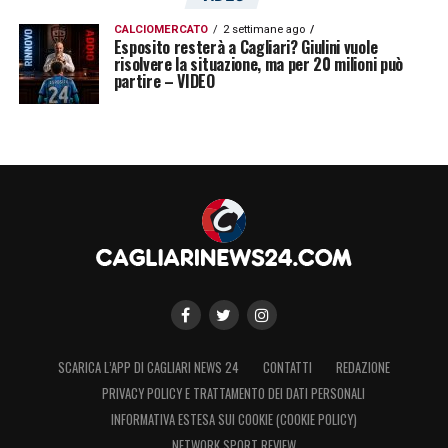
CALCIOMERCATO
2 settimane ago
Esposito resterà a Cagliari? Giulini vuole
risolvere la situazione, ma per 20 milioni può
partire – VIDEO
SCARICA L’APP DI CAGLIARI NEWS 24
CONTATTI
REDAZIONE
PRIVACY POLICY E TRATTAMENTO DEI DATI PERSONALI
INFORMATIVA ESTESA SUI COOKIE (COOKIE POLICY)
NETWORK SPORT REVIEW