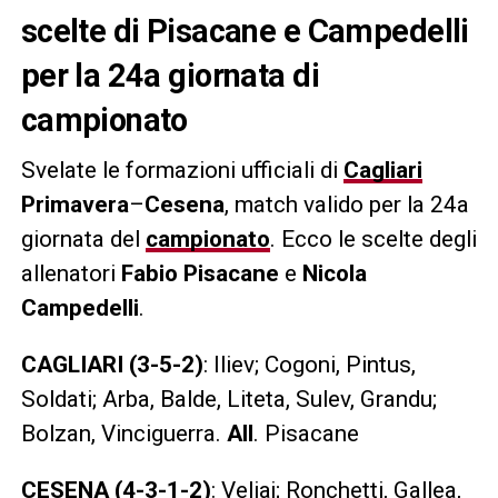
scelte di Pisacane e Campedelli
per la 24a giornata di
campionato
Svelate le formazioni ufficiali di
Cagliari
Primavera
–
Cesena
, match valido per la 24a
giornata del
campionato
. Ecco le scelte degli
allenatori
Fabio Pisacane
e
Nicola
Campedelli
.
CAGLIARI (3-5-2)
: Iliev; Cogoni, Pintus,
Soldati; Arba, Balde, Liteta, Sulev, Grandu;
Bolzan, Vinciguerra.
All
. Pisacane
CESENA (4-3-1-2)
: Veliaj; Ronchetti, Gallea,