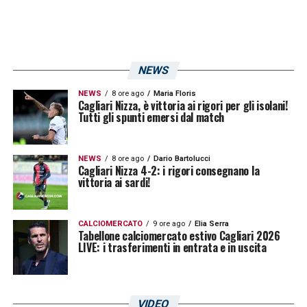
NEWS
NEWS
8 ore ago
Maria Floris
Cagliari Nizza, è vittoria ai rigori per gli isolani!
Tutti gli spunti emersi dal match
NEWS
8 ore ago
Dario Bartolucci
Cagliari Nizza 4-2: i rigori consegnano la
vittoria ai sardi!
CALCIOMERCATO
9 ore ago
Elia Serra
Tabellone calciomercato estivo Cagliari 2026
LIVE: i trasferimenti in entrata e in uscita
VIDEO