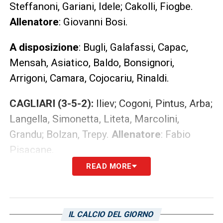
Steffanoni, Gariani, Idele; Cakolli, Fiogbe.
Allenatore
: Giovanni Bosi.
A disposizione
: Bugli, Galafassi, Capac,
Mensah, Asiatico, Baldo, Bonsignori,
Arrigoni, Camara, Cojocariu, Rinaldi.
CAGLIARI (3-5-2):
Iliev; Cogoni, Pintus, Arba;
Langella, Simonetta, Liteta, Marcolini,
Grandu; Bolzan, Trepy.
Allenatore
: Fabio
Pisacane.
READ MORE
A disposizione
: Auseklis, Collu, Balde,
Malfitano, Achour, Sulev, Tronci, Vinciguerra,
Franke, Marini.
IL CALCIO DEL GIORNO