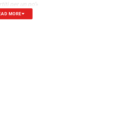
titi per un po’
»
EAD MORE
e a me è capitato. Dopo aver salvato il
l Napoli mi offesero e mi diedero del traditore,
nsultare ed è normale che poi uno si
adre. Lì ho lasciato il cuore, ho segnato tanto e
essione, sono comunque pochi deficienti che però
S