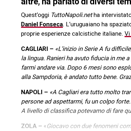
altre, ha parlato di diversi te
Quest’oggi
TuttoNapoli.net
ha intervistato
Daniel Fonseca
. L’uruguaiano ha spaziato
proprie esperienze calcistiche italiane.
Vi
CAGLIARI –
«L’inizio in Serie A fu diffi
la lingua. Ranieri ha avuto fiducia in me a 
farmi andare via. Dopo 6 mesi sono esplo
alla Sampdoria, è andato tutto bene. Grazi
NAPOLI –
«A Cagliari era tutto molto tra
persone ad aspettarmi, fu un colpo forte. E
A livello di classifica potevamo di fare q
ZOLA –
«
Giocavo con due fenomeni come 