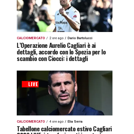
CALCIOMERCATO
2 ore ago
Dario Bartolucci
L’Operazione Aurelio Cagliari è ai
dettagli, accordo con lo Spezia per lo
scambio con Ciocci: i dettagli
CALCIOMERCATO
4 ore ago
Elia Serra
Tabellone calciomercato estivo Cagliari