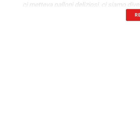
ci metteva palloni deliziosi, ci siamo diver
R
REAZIONE –
«Nervosismo in campo? Anch
Cagliari per 2 anni quando ci tornai con i
certi scemi passarono tutta la partita a i
innervosisca, 80 minuti a offendere mia m
hanno fatturato tantissimo con la mia c
ispirano violenza».
LA PLAYLIST DELLE NOSTRE TOP NEW